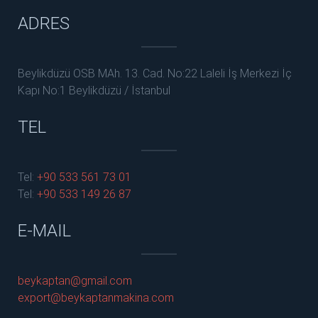
ADRES
Beylikdüzü OSB MAh. 13. Cad. No:22 Laleli İş Merkezi İç
Kapı No:1 Beylikdüzü / İstanbul
TEL
Tel:
+90 533 561 73 01
Tel:
+90 533 149 26 87
E-MAIL
beykaptan@gmail.com
export@beykaptanmakina.com