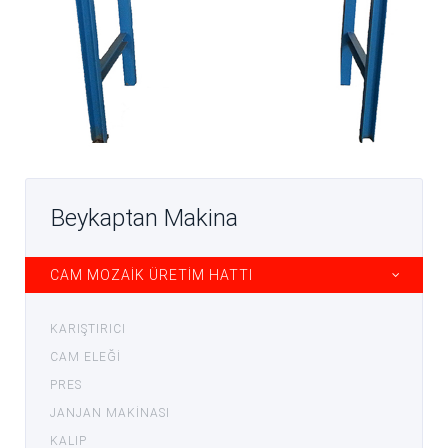
Beykaptan Makina
CAM MOZAIK ÜRETIM HATTI
KARIŞTIRICI
CAM ELEĞI
PRES
JANJAN MAKINASI
KALIP