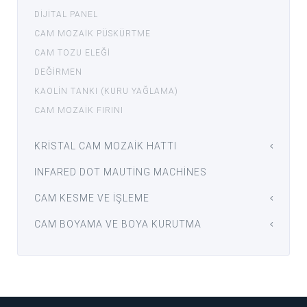
DIJITAL PANEL
CAM MOZAIK PÜSKÜRTME
CAM TOZU ELEĞI
DEĞIRMEN
KAOLIN TANKI (KURU YAĞLAMA)
CAM MOZAIK FIRINI
KRISTAL CAM MOZAIK HATTI
INFARED DOT MAUTING MACHINES
CAM KESME VE İŞLEME
CAM BOYAMA VE BOYA KURUTMA